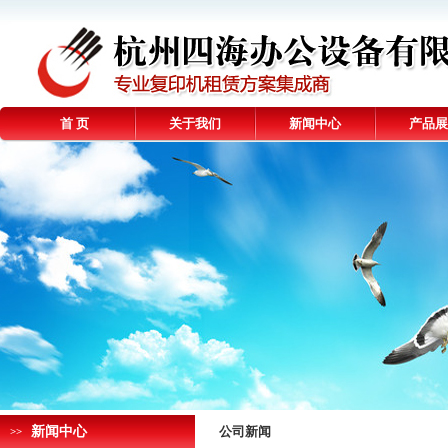
首 页
关于我们
新闻中心
产品展
新闻中心
公司新闻
>>